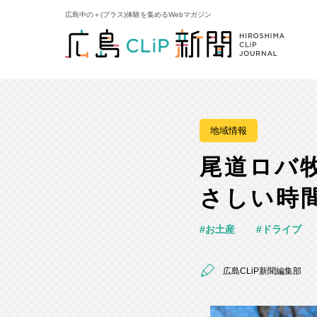
広島中の＋(プラス)体験を集めるWebマガジン
地域情報
尾道ロバ
さしい時
お土産
ドライブ
広島CLiP新聞編集部