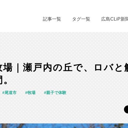
記事一覧
タグ一覧
広島CLiP新
牧場｜瀬戸内の丘で、ロバと
間。
尾道市
牧場
親子で体験