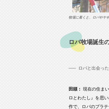
牧場に着くと、ロバやヤ
ロバ牧場誕生
ロバと出会った
田頭：
現在の住ま
ロとわたし』を思い
作で、ロバのプラテ