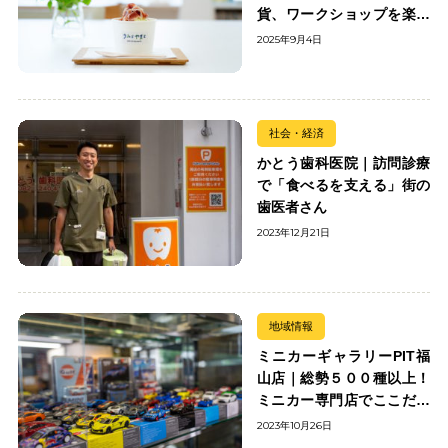
貨、ワークショップを楽し
む
2025年9月4日
社会・経済
かとう歯科医院｜訪問診療
で「食べるを支える」街の
歯医者さん
2023年12月21日
地域情報
ミニカーギャラリーPIT福
山店｜総勢５００種以上！
ミニカー専門店でここだけ
の出会いを楽しもう
2023年10月26日