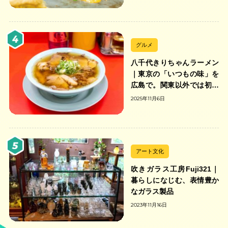
グルメ
八千代きりちゃんラーメン
｜東京の「いつもの味」を
広島で。関東以外では初の
「ちゃんのれん組合」加盟
2025年11月6日
の中華そば店
アート文化
吹きガラス工房Fuji321｜
暮らしになじむ、表情豊か
なガラス製品
2023年11月16日