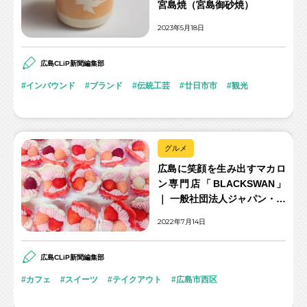
宮島焼（宮島御砂焼）
2023年5月18日
広島CLiP新聞編集部
インバウンド
ブランド
伝統工芸
廿日市市
観光
グルメ
広島に笑顔を生み出すマカロ
ン専門店「BLACKSWAN」
｜ 一般社団法人ジャパン・ホ
ームカフェリナ協会代表 平川
2022年7月14日
広代さん
広島CLiP新聞編集部
カフェ
スイーツ
テイクアウト
広島市西区