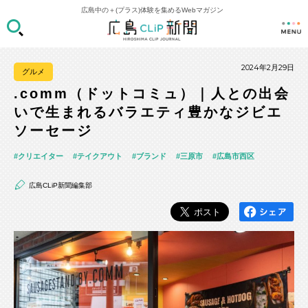
広島中の＋(プラス)体験を集めるWebマガジン
2024年2月29日
グルメ
.comm（ドットコミュ）｜人との出会
いで生まれるバラエティ豊かなジビエ
ソーセージ
クリエイター
テイクアウト
ブランド
三原市
広島市西区
広島CLiP新聞編集部