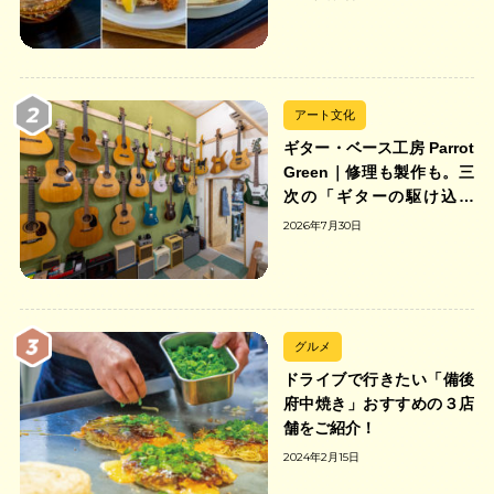
アート文化
ギター・ベース工房 Parrot
Green｜修理も製作も。三
次の「ギターの駆け込み
寺」
2026年7月30日
グルメ
ドライブで行きたい「備後
府中焼き」おすすめの３店
舗をご紹介！
2024年2月15日