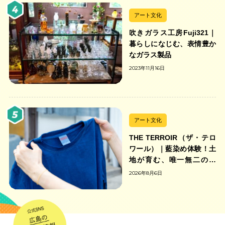
アート文化
吹きガラス工房Fuji321｜
暮らしになじむ、表情豊か
なガラス製品
2023年11月16日
アート文化
THE TERROIR（ザ・テロ
ワール）｜藍染め体験！土
地が育む、唯一無二の藍
色。
2026年8月6日