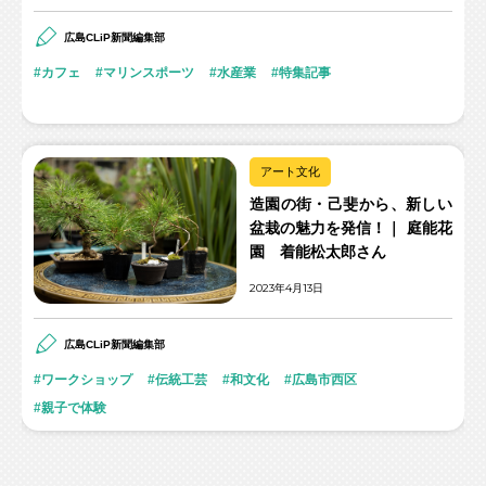
広島CLiP新聞編集部
カフェ
マリンスポーツ
水産業
特集記事
アート文化
造園の街・己斐から、新しい
盆栽の魅力を発信！｜ 庭能花
園 着能松太郎さん
2023年4月13日
広島CLiP新聞編集部
ワークショップ
伝統工芸
和文化
広島市西区
親子で体験