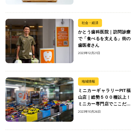
社会・経済
かとう歯科医院｜訪問診療
で「食べるを支える」街の
歯医者さん
2023年12月21日
地域情報
ミニカーギャラリーPIT福
山店｜総勢５００種以上！
ミニカー専門店でここだけ
の出会いを楽しもう
2023年10月26日