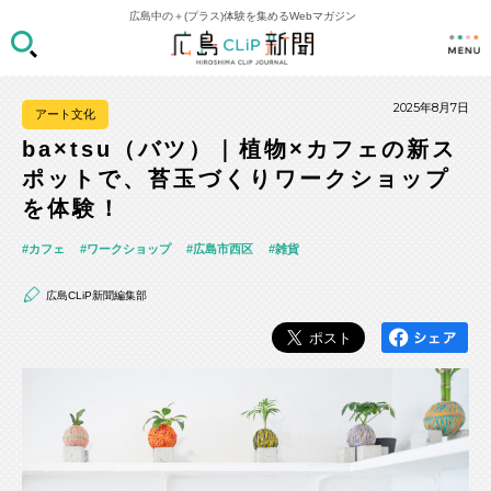
広島中の＋(プラス)体験を集めるWebマガジン
2025年8月7日
アート文化
ba×tsu（バツ）｜植物×カフェの新ス
ポットで、苔玉づくりワークショップ
を体験！
カフェ
ワークショップ
広島市西区
雑貨
広島CLiP新聞編集部