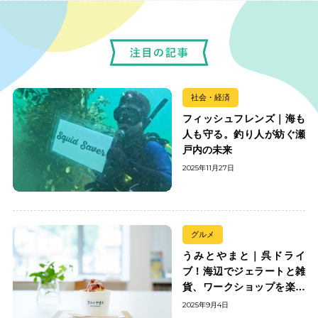
社会・経済
フィッシュフレンズ｜海も
人も守る。釣り人が紡ぐ瀬
戸内の未来
2025年11月27日
グルメ
うみとやまと｜呉ドライ
ブ！海辺でジェラートと雑
貨、ワークショップを楽し
む
2025年9月4日