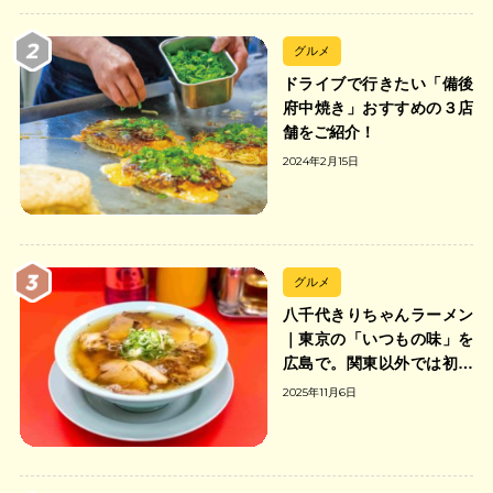
グルメ
ドライブで行きたい「備後
府中焼き」おすすめの３店
舗をご紹介！
2024年2月15日
グルメ
八千代きりちゃんラーメン
｜東京の「いつもの味」を
広島で。関東以外では初の
「ちゃんのれん組合」加盟
2025年11月6日
の中華そば店