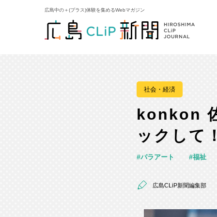
広島中の＋(プラス)体験を集めるWebマガジン
社会・経済
konko
ックして
パラアート
福祉
広島CLiP新聞編集部