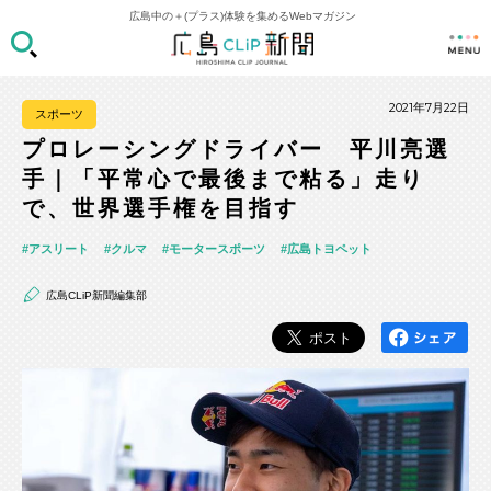
広島中の＋(プラス)体験を集めるWebマガジン
2021年7月22日
スポーツ
プロレーシングドライバー 平川亮選
手｜「平常心で最後まで粘る」走り
で、世界選手権を目指す
アスリート
クルマ
モータースポーツ
広島トヨペット
広島CLiP新聞編集部