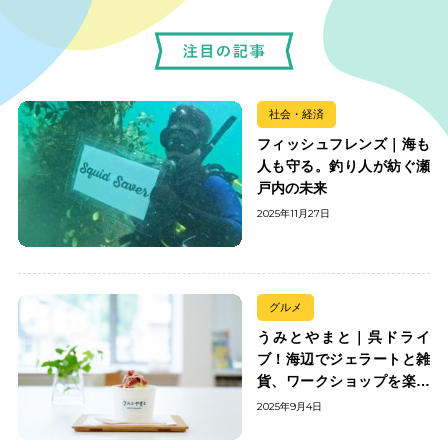
社会・経済
フィッシュフレンズ｜海も
人も守る。釣り人が紡ぐ瀬
戸内の未来
2025年11月27日
グルメ
うみとやまと｜呉ドライ
ブ！海辺でジェラートと雑
貨、ワークショップを楽し
む
2025年9月4日