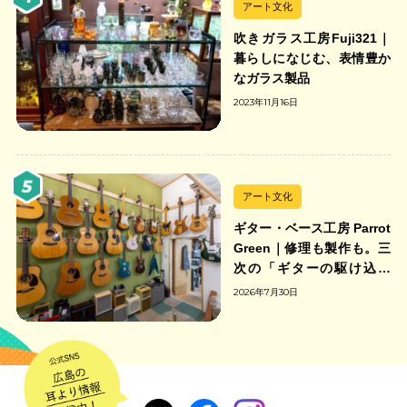
アート文化
吹きガラス工房Fuji321｜
暮らしになじむ、表情豊か
なガラス製品
2023年11月16日
アート文化
ギター・ベース工房 Parrot
Green｜修理も製作も。三
次の「ギターの駆け込み
寺」
2026年7月30日