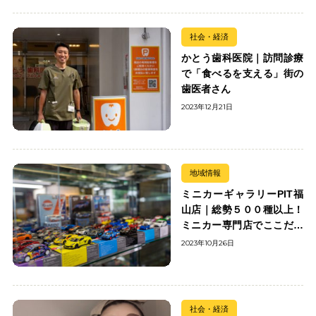
社会・経済
かとう歯科医院｜訪問診療
で「食べるを支える」街の
歯医者さん
2023年12月21日
地域情報
ミニカーギャラリーPIT福
山店｜総勢５００種以上！
ミニカー専門店でここだけ
の出会いを楽しもう
2023年10月26日
社会・経済