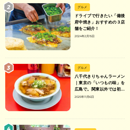
グルメ
ドライブで行きたい「備後
府中焼き」おすすめの３店
舗をご紹介！
2024年2月15日
グルメ
八千代きりちゃんラーメン
｜東京の「いつもの味」を
広島で。関東以外では初の
「ちゃんのれん組合」加盟
2025年11月6日
の中華そば店