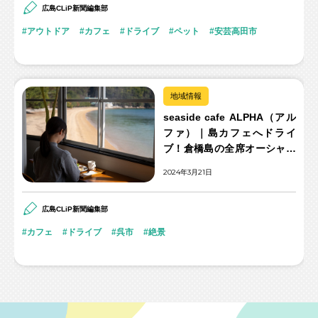
広島CLiP新聞編集部
アウトドア
カフェ
ドライブ
ペット
安芸高田市
地域情報
seaside cafe ALPHA（アル
ファ）｜島カフェへドライ
ブ！倉橋島の全席オーシャン
ビューの絶景カフェ
2024年3月21日
広島CLiP新聞編集部
カフェ
ドライブ
呉市
絶景