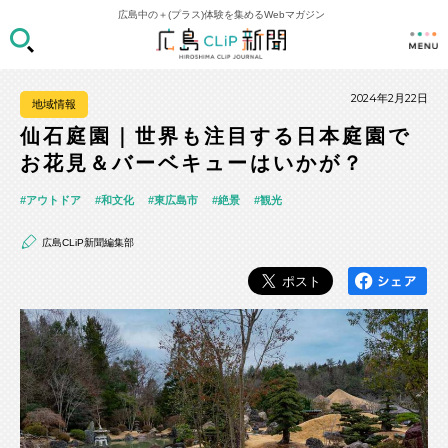
広島中の＋(プラス)体験を集めるWebマガジン
2024年2月22日
地域情報
仙石庭園｜世界も注目する日本庭園で
お花見＆バーベキューはいかが？
アウトドア
和文化
東広島市
絶景
観光
広島CLiP新聞編集部