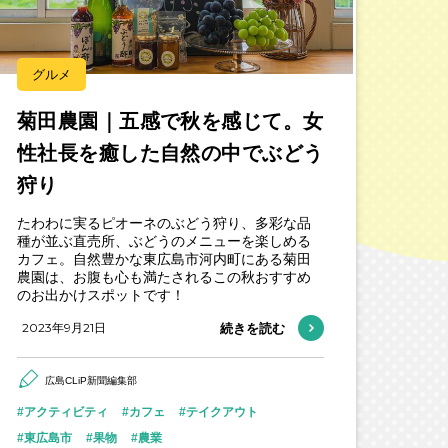
グルメ
菊田農園｜五感で秋を感じて。女
性社長を癒した自然の中でぶどう
狩り
たわわに実るピオーネのぶどう狩り、多彩な品
種が並ぶ直売所、ぶどうのメニューを楽しめる
カフェ。自然豊かな東広島市河内町にある菊田
農園は、お腹も心も満たされるこの秋おすすめ
のお出かけスポットです！
2023年9月21日
続きを読む
広島CLiP新聞編集部
アクティビティ
カフェ
テイクアウト
東広島市
果物
農業