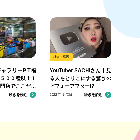
社会・経済
ャラリーPIT福
YouTuber SACHIさん｜見
勢５００種以上！
る人をとりこにする驚きの
専門店でここだけ
ビフォーアフター!?
楽しもう
続きを読む
2022年11月10日
続きを読む