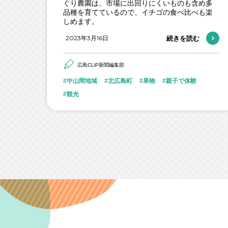
ぐり農園は、市場に出回りにくいものも含め多
品種を育てているので、イチゴの食べ比べも楽
しめます。
2023年3月16日
続きを読む
広島CLiP新聞編集部
中山間地域
北広島町
果物
親子で体験
観光