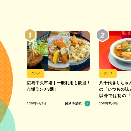
グルメ
グルメ
広島中央市場｜一般利用も歓迎！
八千代きりちゃ
市場ランチ3選！
の「いつもの味
以外では初の「
合」加盟の中華
2026年4月9日
続きを読む
2025年11月6日