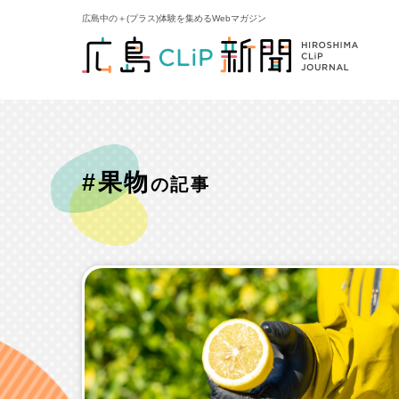
広島中の＋(プラス)体験を集めるWebマガジン
#果物
の記事