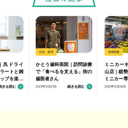
社会・経済
地域情報
｜呉ドライ
かとう歯科医院｜訪問診療
ミニカーギ
ラートと雑
で「食べるを支える」街の
山店｜総
ップを楽し
歯医者さん
ミニカー
の出会いを
続きを読む
2023年12月21日
続きを読む
2023年10月26日