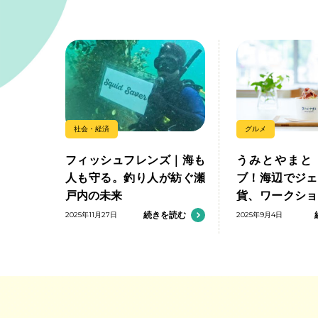
社会・経済
グルメ
フィッシュフレンズ｜海も
うみとやまと
人も守る。釣り人が紡ぐ瀬
ブ！海辺でジェ
戸内の未来
貨、ワークショ
む
2025年11月27日
続きを読む
2025年9月4日