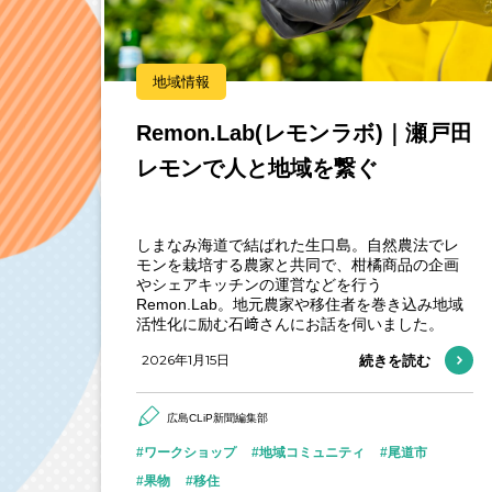
地域情報
Remon.Lab(レモンラボ)｜瀬戸田
レモンで人と地域を繋ぐ
しまなみ海道で結ばれた生口島。自然農法でレ
モンを栽培する農家と共同で、柑橘商品の企画
やシェアキッチンの運営などを行う
Remon.Lab。地元農家や移住者を巻き込み地域
活性化に励む石﨑さんにお話を伺いました。
2026年1月15日
続きを読む
広島CLiP新聞編集部
ワークショップ
地域コミュニティ
尾道市
果物
移住