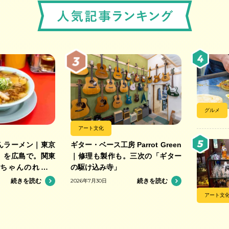
グルメ
アート文化
んラーメン｜東京
ギター・ベース工房 Parrot Green
」を広島で。関東
｜修理も製作も。三次の「ギター
ちゃんのれん組
の駆け込み寺」
そば店
続きを読む
2026年7月30日
続きを読む
アート文