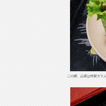
二の膳。山菜は特製ガラ