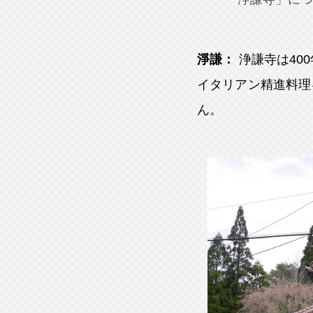
淨謙：
浄謙寺は40
イタリアン精進料理
ん。