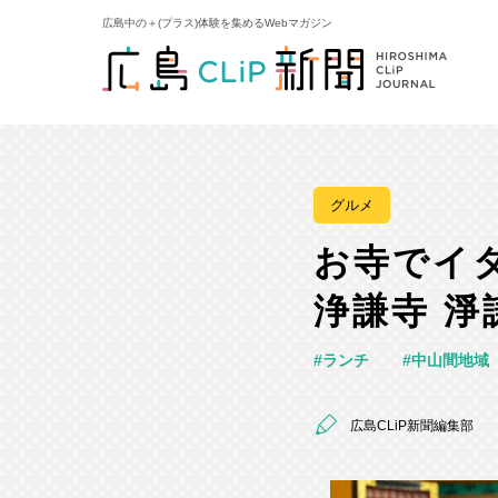
広島中の＋(プラス)体験を集めるWebマガジン
グルメ
お寺でイ
浄謙寺 淨
ランチ
中山間地域
広島CLiP新聞編集部