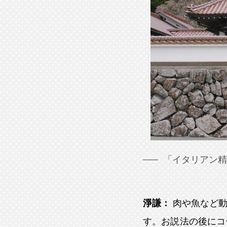
「イタリアン精
淨謙：
肉や魚など
す。お説法の後にコ