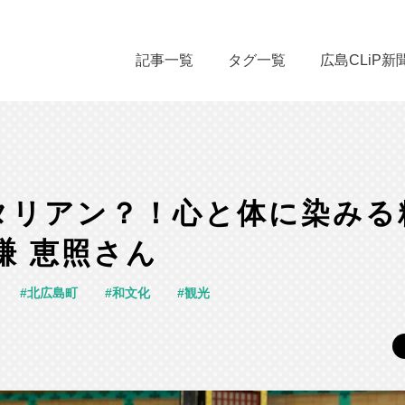
記事一覧
タグ一覧
広島CLiP新
タリアン？！心と体に染みる
謙 恵照さん
北広島町
和文化
観光