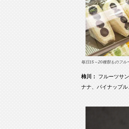
毎日15～20種類ものフ
柿川：
フルーツサ
ナナ、パイナップル