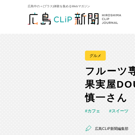
広島中の＋(プラス)体験を集めるWebマガジン
グルメ
フルーツ
果実屋DO
慎一さん
カフェ
スイーツ
広島CLiP新聞編集部