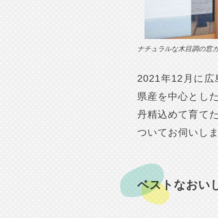
ナチュラルな木目調の窓
2021年12月に
県産を中心とし
丹精込めて育て
ついてお伺いし
ベストなおい