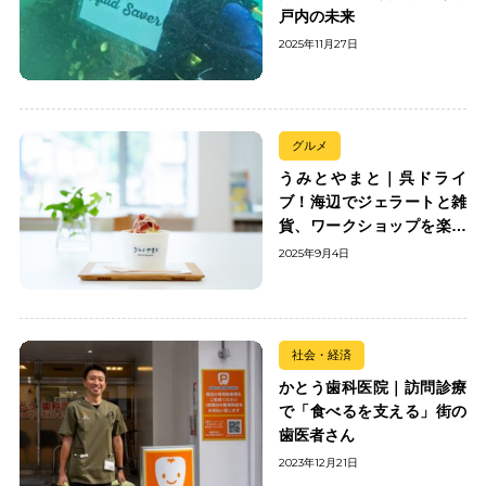
戸内の未来
2025年11月27日
グルメ
うみとやまと｜呉ドライ
ブ！海辺でジェラートと雑
貨、ワークショップを楽し
む
2025年9月4日
社会・経済
かとう歯科医院｜訪問診療
で「食べるを支える」街の
歯医者さん
2023年12月21日