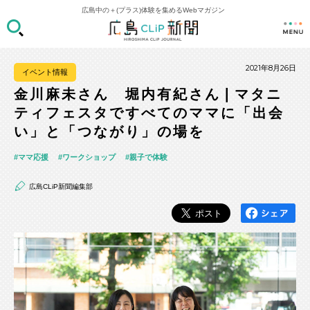
広島中の＋(プラス)体験を集めるWebマガジン
2021年8月26日
イベント情報
金川麻未さん 堀内有紀さん❘マタニ
ティフェスタですべてのママに「出会
い」と「つながり」の場を
ママ応援
ワークショップ
親子で体験
広島CLiP新聞編集部