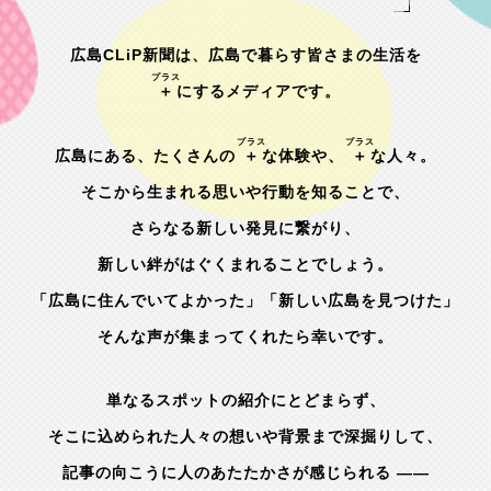
広島CLiP新聞は、広島で暮らす皆さまの生活を
プラス
＋
にするメディアです。
広島にある、たくさんの
＋
な体験や、
＋
な人々。
そこから生まれる思いや行動を知ることで、
プラス
さらなる新しい発見に繋がり、
新しい絆がはぐくまれることでしょう。
「広島に住んでいてよかった」「新しい広島を見つけた」
プラス
プラス
そんな声が集まってくれたら幸いです。
単なるスポットの紹介にとどまらず、
そこに込められた人々の想いや背景まで深掘りして、
記事の向こうに人のあたたかさが感じられる ——