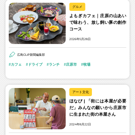
グルメ
よもぎカフェ｜庄原の山あい
で味わう、放し飼い豚の創作
コース
2026年5月28日
広島CLiP新聞編集部
カフェ
ドライブ
ランチ
庄原市
牧場
アート文化
ほなび | 「街には本屋が必要
だ」みんなの願いから庄原市
に生まれた街の本屋さん
2024年8月22日