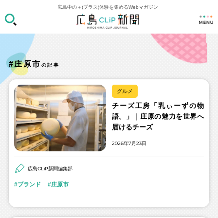
広島中の＋(プラス)体験を集めるWebマガジン
#庄原市
の記事
グルメ
チーズ工房「乳ぃーずの物
語。」｜庄原の魅力を世界へ
届けるチーズ
2026年7月23日
広島CLiP新聞編集部
ブランド
庄原市