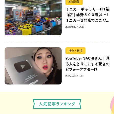
地域情報
ミニカーギャラリーPIT福
山店｜総勢５００種以上！
ミニカー専門店でここだけ
の出会いを楽しもう
2023年10月26日
社会・経済
YouTuber SACHIさん｜見
る人をとりこにする驚きの
ビフォーアフター!?
2022年11月10日