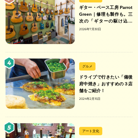
ギター・ベース工房 Parrot
Green｜修理も製作も。三
次の「ギターの駆け込み
寺」
2026年7月30日
グルメ
ドライブで行きたい「備後
府中焼き」おすすめの３店
舗をご紹介！
2024年2月15日
アート文化