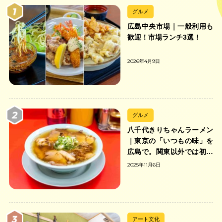
グルメ
広島中央市場｜一般利用も
歓迎！市場ランチ3選！
2026年4月9日
グルメ
八千代きりちゃんラーメン
｜東京の「いつもの味」を
広島で。関東以外では初の
「ちゃんのれん組合」加盟
2025年11月6日
の中華そば店
アート文化