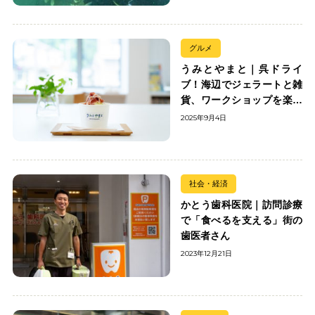
グルメ
うみとやまと｜呉ドライ
ブ！海辺でジェラートと雑
貨、ワークショップを楽し
む
2025年9月4日
社会・経済
かとう歯科医院｜訪問診療
で「食べるを支える」街の
歯医者さん
2023年12月21日